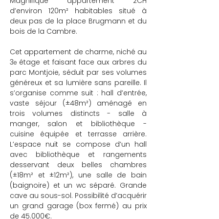
Magnifique appartement 2CH 
d’environ 120m² habitables situé à 
deux pas de la place Brugmann et du 
bois de la Cambre.
Cet appartement de charme, niché au 
3
 étage et faisant face aux arbres du 
e
parc Montjoie, séduit par ses volumes 
généreux et sa lumière sans pareille. Il 
s’organise comme suit : hall d’entrée, 
vaste séjour (±48m²) aménagé en 
trois volumes distincts - salle à 
manger, salon et bibliothèque - 
cuisine équipée et terrasse arrière. 
L’espace nuit se compose d’un hall 
avec bibliothèque et rangements 
desservant deux belles chambres 
(±18m² et ±12m²), une salle de bain 
(baignoire) et un wc séparé. Grande 
cave au sous-sol. Possibilité d’acquérir 
un grand garage (box fermé) au prix 
de 45.000€.